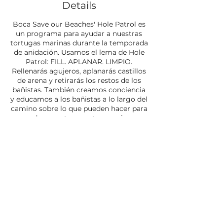
Details
Boca Save our Beaches' Hole Patrol es
un programa para ayudar a nuestras
tortugas marinas durante la temporada
de anidación. Usamos el lema de Hole
Patrol: FILL. APLANAR. LIMPIO.
Rellenarás agujeros, aplanarás castillos
de arena y retirarás los restos de los
bañistas. También creamos conciencia
y educamos a los bañistas a lo largo del
camino sobre lo que pueden hacer para
ayudar a proteger esta especie en
peligro de extinción. Se brindarán horas
de servicio a quienes las necesiten.
***Los niños que deseen asistir y sean
menores de 16 años deberán estar
acompañados por un adulto. Si el
¡Síguenos!
adulto no participa, sólo deberá
inscribir al niño***
Reúnase con nosotros antes de las 5:15
¡No te pierdas una
p. m. en el punto de acceso a la playa n.°
actualización! ¡Únete a