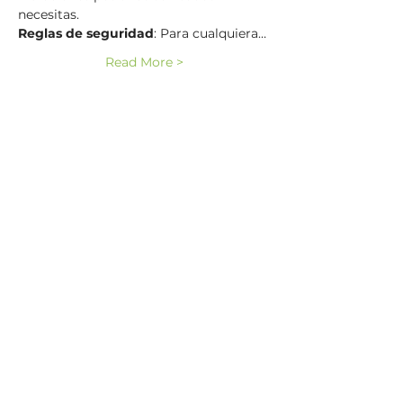
necesitas.
Reglas de seguridad
: Para cualquiera…
Read More >
¡Síguenos!
¡No te pierdas una
actualización! ¡Únete a
nuestra lista de correos!
Suscríbase ahora
www.bocasob.com