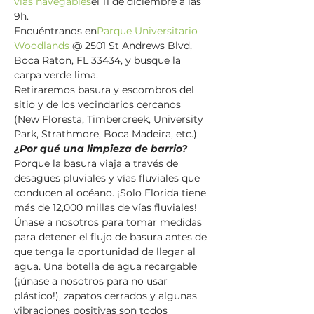
vías navegables
el 11 de diciembre a las 
9h.  
Encuéntranos en
Parque Universitario 
Woodlands
 @ 2501 St Andrews Blvd, 
Boca Raton, FL 33434, y busque la 
carpa verde lima.   
Retiraremos basura y escombros del 
sitio y de los vecindarios cercanos 
(New Floresta, Timbercreek, University 
Park, Strathmore, Boca Madeira, etc.)   
¿Por qué una limpieza de barrio?
Porque la basura viaja a través de 
desagües pluviales y vías fluviales que 
conducen al océano. ¡Solo Florida tiene 
más de 12,000 millas de vías fluviales! 
Únase a nosotros para tomar medidas 
para detener el flujo de basura antes de 
que tenga la oportunidad de llegar al 
agua. Una botella de agua recargable 
(¡únase a nosotros para no usar 
plástico!), zapatos cerrados y algunas 
vibraciones positivas son todos 